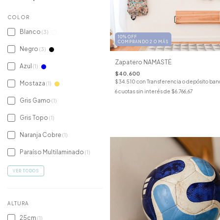
COLOR
Blanco
(3)
10% OFF
COMPRANDO 2 O MÁS
Negro
(3)
Zapatero NAMASTÉ
Azul
(1)
$40.600
$34.510
con
Transferencia o depósito ban
Mostaza
(1)
6
cuotas sin interés de
$6.766,67
Gris Gamo
(1)
Gris Topo
(1)
Naranja Cobre
(1)
Paraíso Multilaminado
(1)
VER TODOS
ALTURA
25cm
(1)