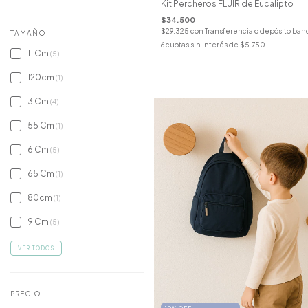
Kit Percheros FLUIR de Eucalipto
$34.500
$29.325
con
Transferencia o depósito ban
TAMAÑO
6
cuotas sin interés de
$5.750
11 Cm
(5)
120cm
(1)
3 Cm
(4)
55 Cm
(1)
6 Cm
(5)
65 Cm
(1)
80cm
(1)
9 Cm
(5)
VER TODOS
PRECIO