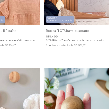
10% OFF
COMPRANDO 2 O MÁS
MÁS
Repisa FLOTA barral cuadrado
LUIR Paraíso
$51.400
$43.690
con
Transferencia o depósito bancario
ferencia o depósito bancario
6
cuotas sin interés de
$8.566,67
s de
$6.766,67