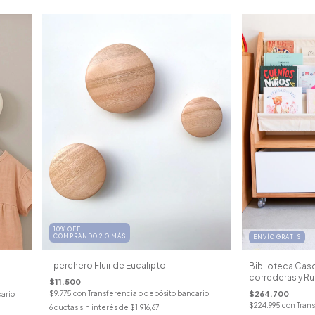
10% OFF
COMPRANDO 2 O MÁS
ENVÍO GRATIS
1 perchero Fluir de Eucalipto
Biblioteca Cas
correderas y R
$11.500
$264.700
$9.775
con
Transferencia o depósito bancario
cario
$224.995
con
Trans
6
cuotas sin interés de
$1.916,67