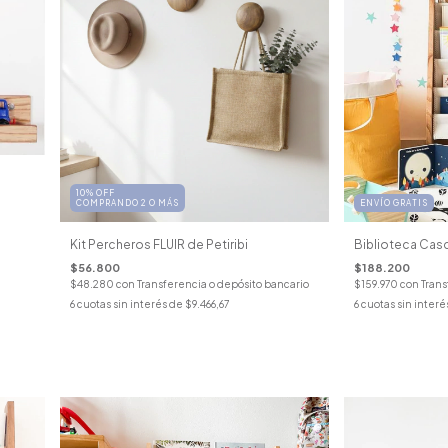
10% OFF
COMPRANDO 2 O MÁS
ENVÍO GRATIS
Kit Percheros FLUIR de Petiribi
Biblioteca Cas
$56.800
$188.200
$48.280
con
Transferencia o depósito bancario
$159.970
con
Trans
6
cuotas sin interés de
$9.466,67
6
cuotas sin interé