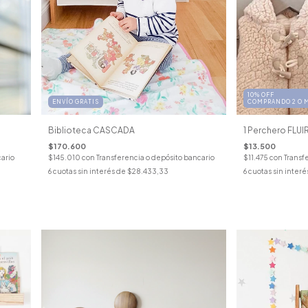
10% OFF
COMPRANDO 2 O 
ENVÍO GRATIS
1 Perchero FLUI
Biblioteca CASCADA
$13.500
$170.600
$11.475
con
Transf
cario
$145.010
con
Transferencia o depósito bancario
6
cuotas sin interé
6
cuotas sin interés de
$28.433,33