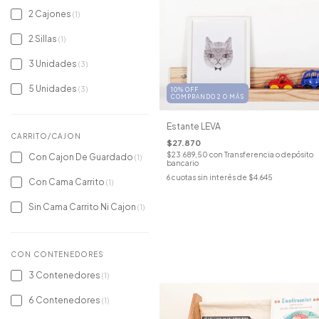
2 Cajones
(1)
2 Sillas
(1)
3 Unidades
(3)
5 Unidades
(3)
10% OFF
COMPRANDO 2 O MÁS
Estante LEVA
CARRITO/CAJON
$27.870
$23.689,50
con
Transferencia o depósito
Con Cajon De Guardado
(1)
bancario
6
cuotas sin interés de
$4.645
Con Cama Carrito
(1)
Sin Cama Carrito Ni Cajon
(1)
CON CONTENEDORES
3 Contenedores
(1)
6 Contenedores
(1)