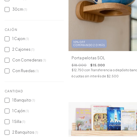
30cm
(1)
CAJÓN
1 Cajon
(1)
10% OFF
COMPRANDO 2 O MÁS
2 Cajones
(1)
Porta pelotas SOL
Con Correderas
(1)
$18.000
$15.000
$12.750
con
Transferencia o depósito ban
Con Ruedas
(1)
6
cuotas sin interés de
$2.500
CANTIDAD
1 Banquito
(1)
1 Cajón
(1)
1 Silla
(1)
2 Banquitos
(1)