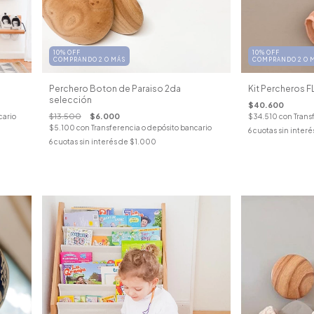
10% OFF
10% OFF
COMPRANDO 2 O MÁS
COMPRANDO 2 O 
Perchero Boton de Paraiso 2da
Kit Percheros F
selección
$40.600
$13.500
$6.000
cario
$34.510
con
Trans
$5.100
con
Transferencia o depósito bancario
6
cuotas sin interé
6
cuotas sin interés de
$1.000