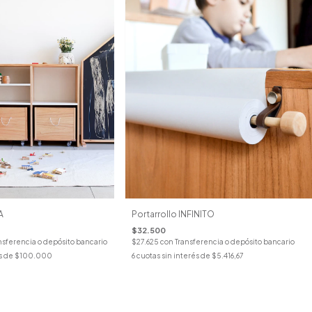
Portarrollo INFINITO
A
$32.500
$27.625
con
Transferencia o depósito bancario
nsferencia o depósito bancario
6
cuotas sin interés de
$5.416,67
s de
$100.000