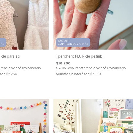
10% OFF
MÁS
COMPRANDO 2 O MÁS
R de paraiso
1 perchero FLUIR de petiribi
$18.900
erencia o depósito bancario
$16.065
con
Transferencia o depósito bancario
s de
$2.250
6
cuotas sin interés de
$3.150