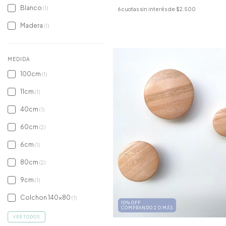
Blanco
(1)
6
cuotas sin interés de
$2.500
Madera
(1)
MEDIDA
100cm
(1)
11cm
(1)
40cm
(1)
60cm
(2)
6cm
(1)
80cm
(2)
9cm
(1)
Colchon 140x80
(1)
10% OFF
COMPRANDO 2 O MÁS
VER TODOS