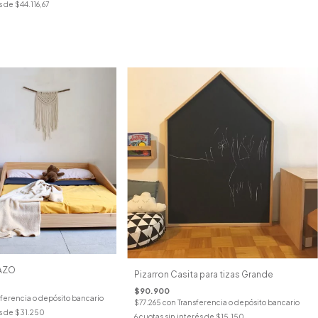
s de
$44.116,67
AZO
Pizarron Casita para tizas Grande
$90.900
ferencia o depósito bancario
$77.265
con
Transferencia o depósito bancario
s de
$31.250
6
cuotas sin interés de
$15.150