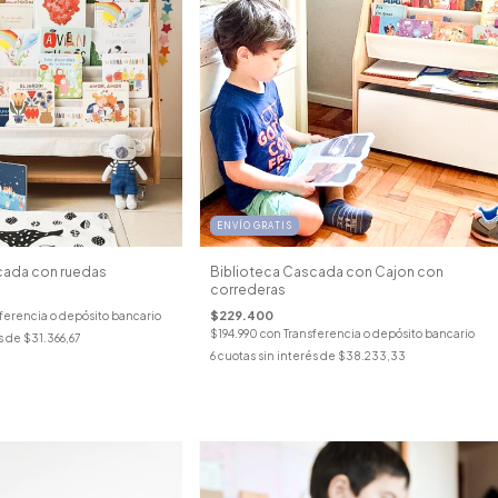
ENVÍO GRATIS
Biblioteca Cascada con Cajon con
cada con ruedas
correderas
$229.400
ferencia o depósito bancario
$194.990
con
Transferencia o depósito bancario
s de
$31.366,67
6
cuotas sin interés de
$38.233,33