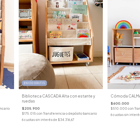
ENVÍO GRATIS
Biblioteca CASCADA Alta con estante y
Cómoda CALM
ruedas
$600.000
$205.900
ncario
$510.000
con
Tra
$175.015
con
Transferencia o depósito bancario
6
cuotas sin interé
6
cuotas sin interés de
$34.316,67