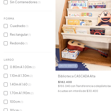
Sin Contenedores
(1)
FORMA
Cuadrado
(1)
Rectangular
(1)
Redondo
(1)
LARGO
ENVÍO GRATIS
0.80m A 1.00m
(2)
1.10m A 1.30m
Biblioteca CASCADA Alta
(2)
$182.400
1.40m A 1.60
(2)
$155.040
con
Transferencia o depósito ba
6
cuotas sin interés de
$30.400
1.70m A 1.90m
(2)
100cm
(1)
110cm
(1)