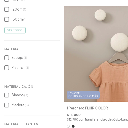
120cm
(1)
130cm
(1)
VER TODOS
MATERIAL
Espejo
(1)
Pizarrón
(1)
MATERIAL CAJÓN
10% OFF
Blanco
(3)
COMPRANDO 2 O MÁS
Madera
(3)
1 Perchero FLUIR COLOR
$15.000
$12.750
con
Transferencia o depósito ban
MATERIAL ESTANTES