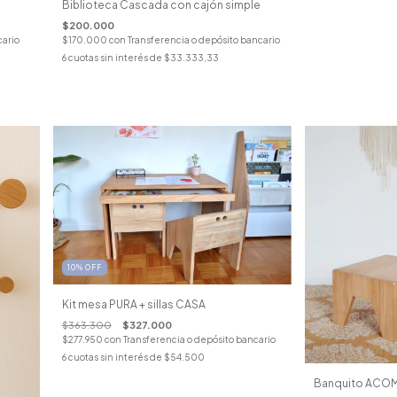
Biblioteca Cascada con cajón simple
$200.000
cario
$170.000
con
Transferencia o depósito bancario
6
cuotas sin interés de
$33.333,33
10
%
OFF
Kit mesa PURA + sillas CASA
$363.300
$327.000
$277.950
con
Transferencia o depósito bancario
6
cuotas sin interés de
$54.500
Banquito ACO