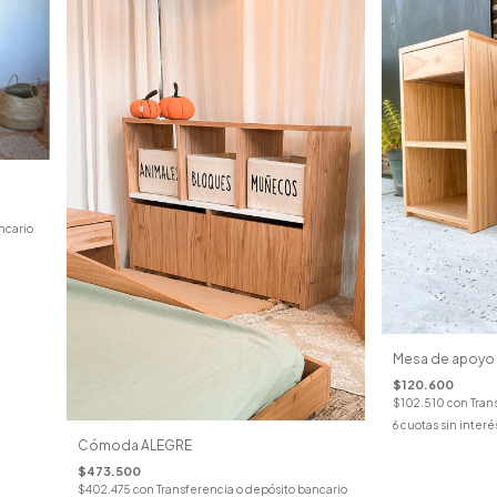
ncario
Mesa de apoyo
$120.600
$102.510
con
Tran
6
cuotas sin interé
Cómoda ALEGRE
$473.500
$402.475
con
Transferencia o depósito bancario