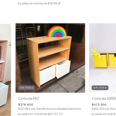
6
cuotas sin interés de
$78.916,67
SIN STOCK
SIN STOCK
Cómoda PAZ
Cómoda SERE
$378.800
$473.500
$321.980
con
Transferencia o depósito bancario
$402.475
con
Tran
6
cuotas sin interés de
$63.133,33
6
cuotas sin interé