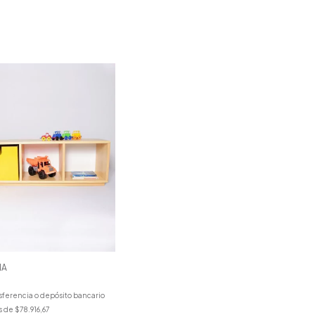
NA
sferencia o depósito bancario
s de
$78.916,67