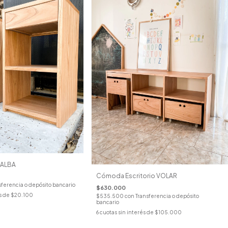
 ALBA
Cómoda Escritorio VOLAR
sferencia o depósito bancario
$630.000
s de
$20.100
$535.500
con
Transferencia o depósito
bancario
6
cuotas sin interés de
$105.000