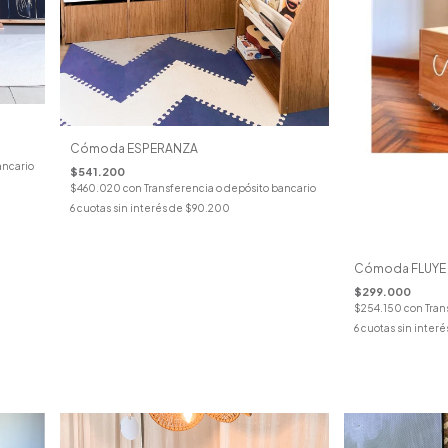
Cómoda ESPERANZA
ancario
$541.200
$460.020
con
Transferencia o depósito bancario
6
cuotas sin interés de
$90.200
Cómoda FLUYE
$299.000
$254.150
con
Tran
6
cuotas sin interé