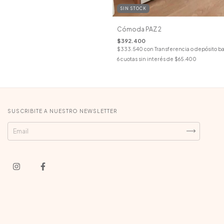
SIN STOCK
Cómoda PAZ 2
$392.400
$333.540
con
Transferencia o depósito b
6
cuotas sin interés de
$65.400
SUSCRIBITE A NUESTRO NEWSLETTER