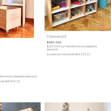
Cómoda LUZ
$380.000
$323.000
con
Transferencia o depósito
bancario
6
cuotas sin interés de
$63.333,33
sferencia o depósito bancario
s de
$49.833,33