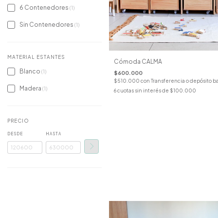
6 Contenedores
(1)
Sin Contenedores
(1)
MATERIAL ESTANTES
Cómoda CALMA
Blanco
(1)
$600.000
$510.000
con
Transferencia o depósito b
Madera
(1)
6
cuotas sin interés de
$100.000
PRECIO
DESDE
HASTA