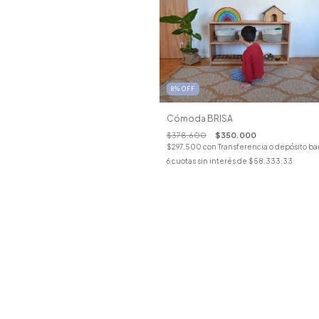
8
%
OFF
Cómoda BRISA
$378.600
$350.000
$297.500
con
Transferencia o depósito ba
6
cuotas sin interés de
$58.333,33