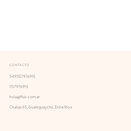
CONTACTO
5491157976915
1157976915
hola@fluir.com.ar
Chalup 65, Gualeguaychú, Entre Ríos