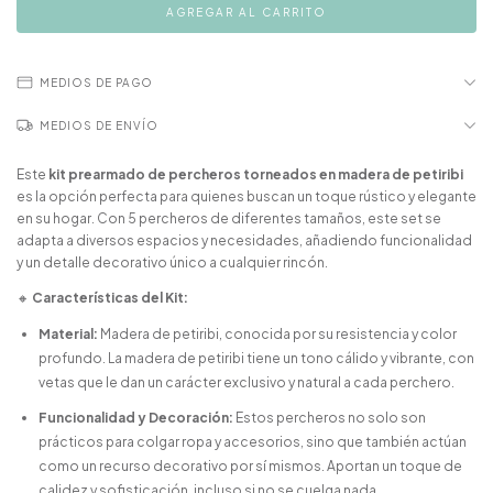
MEDIOS DE PAGO
MEDIOS DE ENVÍO
Este
kit prearmado de percheros torneados en madera de petiribi
es la opción perfecta para quienes buscan un toque rústico y elegante
en su hogar. Con 5 percheros de diferentes tamaños, este set se
adapta a diversos espacios y necesidades, añadiendo funcionalidad
y un detalle decorativo único a cualquier rincón.
🔸
Características del Kit:
Material:
Madera de petiribi, conocida por su resistencia y color
profundo. La madera de petiribi tiene un tono cálido y vibrante, con
vetas que le dan un carácter exclusivo y natural a cada perchero.
Funcionalidad y Decoración:
Estos percheros no solo son
prácticos para colgar ropa y accesorios, sino que también actúan
como un recurso decorativo por sí mismos. Aportan un toque de
calidez y sofisticación, incluso si no se cuelga nada.