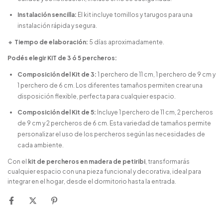
Instalación sencilla:
El kit incluye tornillos y tarugos para una
instalación rápida y segura.
🔸
Tiempo de elaboración:
5 días aproximadamente.
Podés elegir KIT de 3 ó 5 percheros:
Composición del Kit de 3:
1 perchero de 11 cm, 1 perchero de 9 cm y
1 perchero de 6 cm. Los diferentes tamaños permiten crear una
disposición flexible, perfecta para cualquier espacio.
Composición del Kit de 5:
Incluye 1 perchero de 11 cm, 2 percheros
de 9 cm y 2 percheros de 6 cm. Esta variedad de tamaños permite
personalizar el uso de los percheros según las necesidades de
cada ambiente.
Con el
kit de percheros en madera de petiribi
, transformarás
cualquier espacio con una pieza funcional y decorativa, ideal para
integrar en el hogar, desde el dormitorio hasta la entrada.