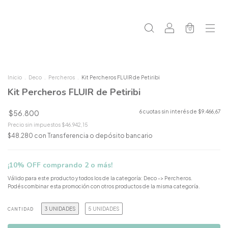
0
Inicio
.
Deco
.
Percheros
.
Kit Percheros FLUIR de Petiribi
Kit Percheros FLUIR de Petiribi
$56.800
6
cuotas sin interés de
$9.466,67
Precio sin impuestos
$46.942,15
$48.280
con
Transferencia o depósito bancario
¡10% OFF comprando 2 o más!
Válido para este producto y todos los de la categoría: Deco -> Percheros.
Podés combinar esta promoción con otros productos de la misma categoría.
3 UNIDADES
5 UNIDADES
CANTIDAD