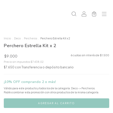
0
Inicio
.
Deco
.
Percheros
.
Perchero Estrella Kit x 2
Perchero Estrella Kit x 2
$9.000
6
cuotas sin interés de
$1.500
Precio sin impuestos
$7.438,02
$7.650
con
Transferencia o depósito bancario
¡10% OFF comprando 2 o más!
Válido para este producto y todos los de la categoría: Deco -> Percheros.
Podés combinar esta promoción con otros productos de la misma categoría.